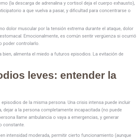
o (la descarga de adrenalina y cortisol deja el cuerpo exhausto),
icipatorio a que vuelva a pasar, y dificultad para concentrarse o
o dolor muscular por la tensión extrema durante el ataque, dolor
r estomacal. Emocionalmente, es común sentir vergüenza si ocurrió
o poder controlarlo.
a bien, alimenta el miedo a futuros episodios. La evitación de
odios leves: entender la
 episodios de la misma persona. Una crisis intensa puede incluir
 dejar a la persona completamente incapacitada (no puede
a persona llame ambulancia o vaya a emergencias, y generar
o constante.
en intensidad moderada, permitir cierto funcionamiento (aunque