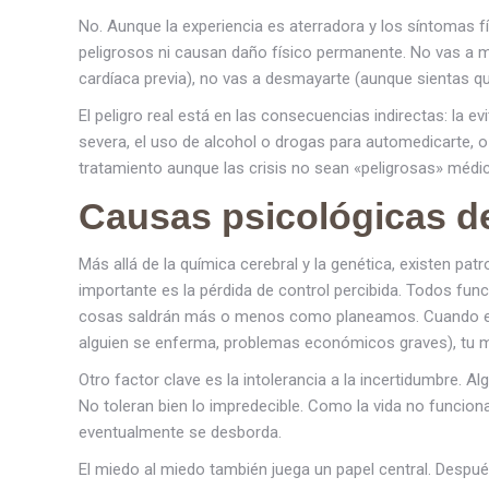
No. Aunque la experiencia es aterradora y los síntomas 
peligrosos ni causan daño físico permanente. No vas a m
cardíaca previa), no vas a desmayarte (aunque sientas que 
El peligro real está en las consecuencias indirectas: la ev
severa, el uso de alcohol o drogas para automedicarte, o 
tratamiento aunque las crisis no sean «peligrosas» méd
Causas psicológicas de
Más allá de la química cerebral y la genética, existen pat
importante es la pérdida de control percibida. Todos fun
cosas saldrán más o menos como planeamos. Cuando esa il
alguien se enferma, problemas económicos graves), tu m
Otro factor clave es la intolerancia a la incertidumbre. 
No toleran bien lo impredecible. Como la vida no funcion
eventualmente se desborda.
El miedo al miedo también juega un papel central. Despué