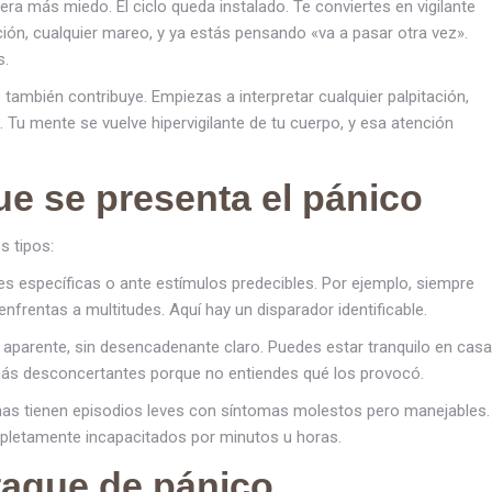
era más miedo. El ciclo queda instalado. Te conviertes en vigilante
ción, cualquier mareo, y ya estás pensando «va a pasar otra vez».
s.
ambién contribuye. Empiezas a interpretar cualquier palpitación,
Tu mente se vuelve hipervigilante de tu cuerpo, y esa atención
ue se presenta el pánico
s tipos:
s específicas o ante estímulos predecibles. Por ejemplo, siempre
enfrentas a multitudes. Aquí hay un disparador identificable.
aparente, sin desencadenante claro. Puedes estar tranquilo en casa
más desconcertantes porque no entiendes qué los provocó.
onas tienen episodios leves con síntomas molestos pero manejables.
mpletamente incapacitados por minutos u horas.
taque de pánico