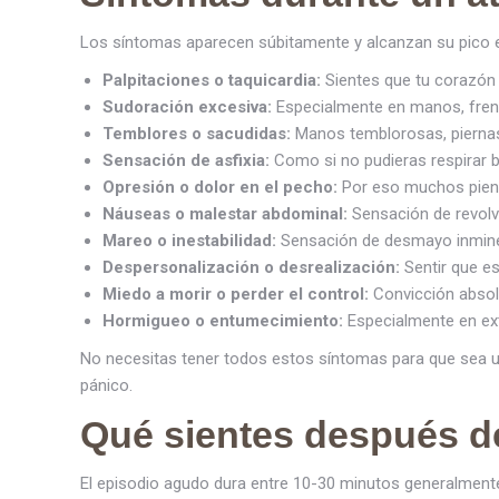
Los síntomas aparecen súbitamente y alcanzan su pico
Palpitaciones o taquicardia:
Sientes que tu corazón 
Sudoración excesiva:
Especialmente en manos, frent
Temblores o sacudidas:
Manos temblorosas, piernas
Sensación de asfixia:
Como si no pudieras respirar bi
Opresión o dolor en el pecho:
Por eso muchos piens
Náuseas o malestar abdominal:
Sensación de revol
Mareo o inestabilidad:
Sensación de desmayo inmin
Despersonalización o desrealización:
Sentir que es
Miedo a morir o perder el control:
Convicción absolu
Hormigueo o entumecimiento:
Especialmente en ex
No necesitas tener todos estos síntomas para que sea u
pánico.
Qué sientes después de
El episodio agudo dura entre 10-30 minutos generalment