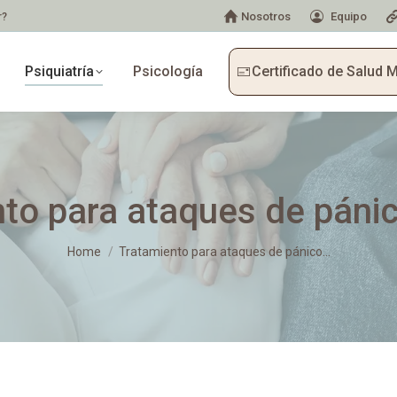
r?
Nosotros
Equipo
Psiquiatría
Psicología
Certificado de Salud 
to para ataques de páni
You are here:
Home
Tratamiento para ataques de pánico…