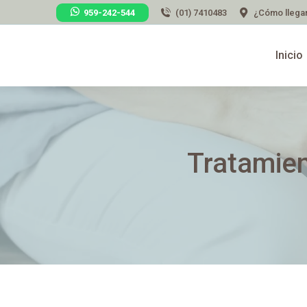
959-242-544
(01) 7410483
¿Cómo llega
Inicio
Tratamien