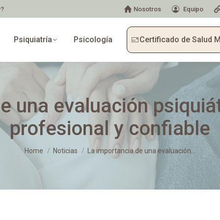
r?
Nosotros
Equipo
Psiquiatría
Psicología
Certificado de Salud 
e una evaluación psiquiá
profesional y confiable
You are here:
Home
Noticias
La importancia de una evaluación…