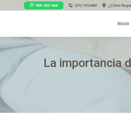
959-242-544
(01) 7410483
¿Cómo llega
Inicio
La importancia d