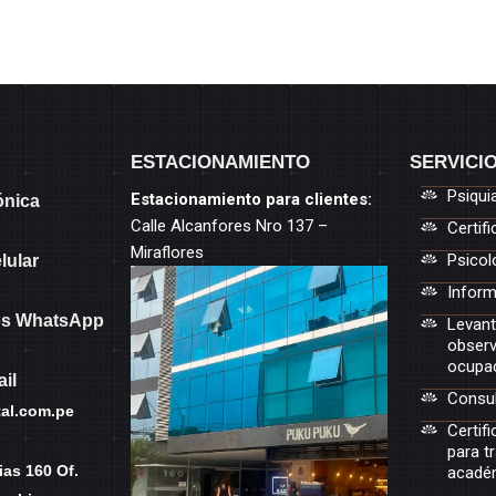
ESTACIONAMIENTO
SERVICI
Psiqui
Estacionamiento para clientes:
ónica
Calle Alcanfores Nro 137 –
Certif
Miraflores
Psicol
lular
Inform
s WhatsApp
Levant
observ
ocupac
il
Consul
al.com.pe
Certifi
para t
ias 160 Of.
acadé