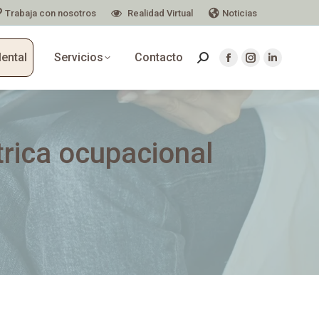
Trabaja con nosotros
Realidad Virtual
Noticias
Mental
Servicios
Contacto
trica ocupacional